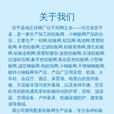
关于我们
安平县纳正丝网厂位于丝网之乡——河北省安平
县，是一家生产加工的铝板网，小钢板网产品的企
业，主要生产：铝网,铝板网,铝箔网,电池网,喷塑铝
板网,本色铝板网,过滤铝板网,铝板装饰网,微孔铝板
网,铝板金刚网,喷塑铝窗纱,波纹铝板网,吊顶铝板网,
过滤铝箔网,象牙色铝板网,氧化彩色铝板网,小型钢
板网,滤芯钢板网,电蚊拍网,小钢板网,不锈钢钢板网,
镀锌小钢板网等产品，产品广泛用宾馆、机场、火
车站、会议厅、酒店、体育场、电视台的室内装
修、天花板吊顶与室外幕墙，以及各种车辆、空压
机等的散热通风罩和机械传动防护罩，音响、滤清
器、空调设备、户外家具、机械设施防护、建筑装
潢等领域。
我公司拥有配套铝板网生产设备，专注各种铝板