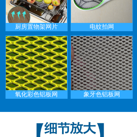
厨房置物架网片
电蚊拍网
氧化彩色铝板网
象牙色铝板网