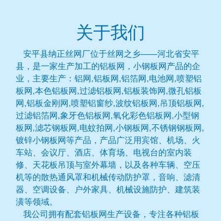
关于我们
安平县纳正丝网厂位于丝网之乡——河北省安平
县，是一家生产加工的铝板网，小钢板网产品的企
业，主要生产：铝网,铝板网,铝箔网,电池网,喷塑铝
板网,本色铝板网,过滤铝板网,铝板装饰网,微孔铝板
网,铝板金刚网,喷塑铝窗纱,波纹铝板网,吊顶铝板网,
过滤铝箔网,象牙色铝板网,氧化彩色铝板网,小型钢
板网,滤芯钢板网,电蚊拍网,小钢板网,不锈钢钢板网,
镀锌小钢板网等产品，产品广泛用宾馆、机场、火
车站、会议厅、酒店、体育场、电视台的室内装
修、天花板吊顶与室外幕墙，以及各种车辆、空压
机等的散热通风罩和机械传动防护罩，音响、滤清
器、空调设备、户外家具、机械设施防护、建筑装
潢等领域。
我公司拥有配套铝板网生产设备，专注各种铝板