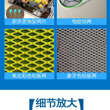
厨房置物架网片
电蚊拍网
氧化彩色铝板网
象牙色铝板网