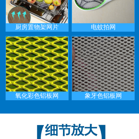
厨房置物架网片
电蚊拍网
氧化彩色铝板网
象牙色铝板网