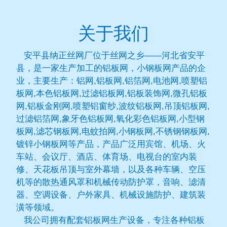
关于我们
安平县纳正丝网厂位于丝网之乡——河北省安平
县，是一家生产加工的铝板网，小钢板网产品的企
业，主要生产：铝网,铝板网,铝箔网,电池网,喷塑铝
板网,本色铝板网,过滤铝板网,铝板装饰网,微孔铝板
网,铝板金刚网,喷塑铝窗纱,波纹铝板网,吊顶铝板网,
过滤铝箔网,象牙色铝板网,氧化彩色铝板网,小型钢
板网,滤芯钢板网,电蚊拍网,小钢板网,不锈钢钢板网,
镀锌小钢板网等产品，产品广泛用宾馆、机场、火
车站、会议厅、酒店、体育场、电视台的室内装
修、天花板吊顶与室外幕墙，以及各种车辆、空压
机等的散热通风罩和机械传动防护罩，音响、滤清
器、空调设备、户外家具、机械设施防护、建筑装
潢等领域。
我公司拥有配套铝板网生产设备，专注各种铝板