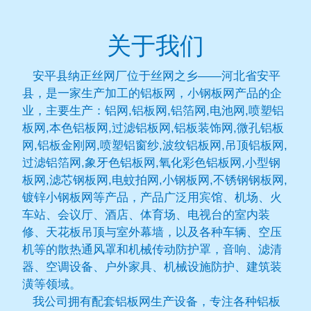
关于我们
安平县纳正丝网厂位于丝网之乡——河北省安平
县，是一家生产加工的铝板网，小钢板网产品的企
业，主要生产：铝网,铝板网,铝箔网,电池网,喷塑铝
板网,本色铝板网,过滤铝板网,铝板装饰网,微孔铝板
网,铝板金刚网,喷塑铝窗纱,波纹铝板网,吊顶铝板网,
过滤铝箔网,象牙色铝板网,氧化彩色铝板网,小型钢
板网,滤芯钢板网,电蚊拍网,小钢板网,不锈钢钢板网,
镀锌小钢板网等产品，产品广泛用宾馆、机场、火
车站、会议厅、酒店、体育场、电视台的室内装
修、天花板吊顶与室外幕墙，以及各种车辆、空压
机等的散热通风罩和机械传动防护罩，音响、滤清
器、空调设备、户外家具、机械设施防护、建筑装
潢等领域。
我公司拥有配套铝板网生产设备，专注各种铝板