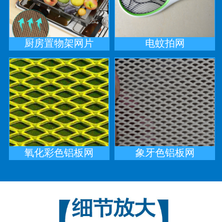
厨房置物架网片
电蚊拍网
氧化彩色铝板网
象牙色铝板网