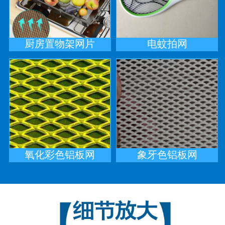
厨房置物架网片
电蚊拍网
氧化彩色铝板网
象牙色铝板网