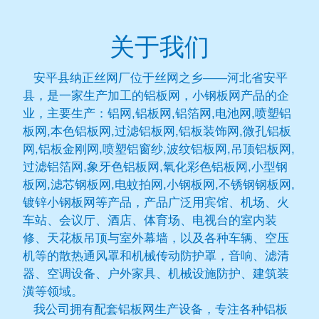
关于我们
安平县纳正丝网厂位于丝网之乡——河北省安平
县，是一家生产加工的铝板网，小钢板网产品的企
业，主要生产：铝网,铝板网,铝箔网,电池网,喷塑铝
板网,本色铝板网,过滤铝板网,铝板装饰网,微孔铝板
网,铝板金刚网,喷塑铝窗纱,波纹铝板网,吊顶铝板网,
过滤铝箔网,象牙色铝板网,氧化彩色铝板网,小型钢
板网,滤芯钢板网,电蚊拍网,小钢板网,不锈钢钢板网,
镀锌小钢板网等产品，产品广泛用宾馆、机场、火
车站、会议厅、酒店、体育场、电视台的室内装
修、天花板吊顶与室外幕墙，以及各种车辆、空压
机等的散热通风罩和机械传动防护罩，音响、滤清
器、空调设备、户外家具、机械设施防护、建筑装
潢等领域。
我公司拥有配套铝板网生产设备，专注各种铝板